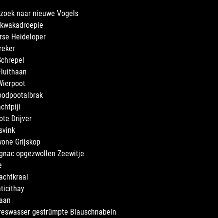
 zoek naar nieuwe Vogels
fkwakadroepie
rse Heideloper
reke
r
Schrepel
Fluithaan
Wierpoot
oodpootalbrak
chtpijl
te Drijver
svink
wone Grijskop
ognac opgezwollen Zeewitje
e
achtkraal
ticithay
Haan
ereswasser gestrümpte Blauschnabeln