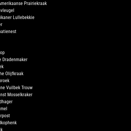
Amerikaanse Prairiekraak
nvleugel
ikaner Lullebekkie
er
natienest
kop
ne Dradenmaker
ek
he Olijfkraak
broek
ine Vuilbek Trouw
inst Mosselkraker
ldhager
mmel
erpost
odkophenk
ik