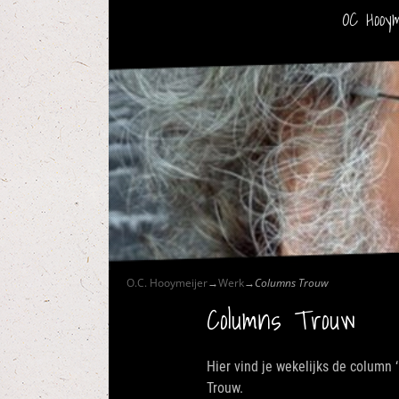
OC Hooym
O.C. Hooymeijer
→
Werk
→
Columns Trouw
Columns Trouw
Hier vind je wekelijks de column
Trouw.