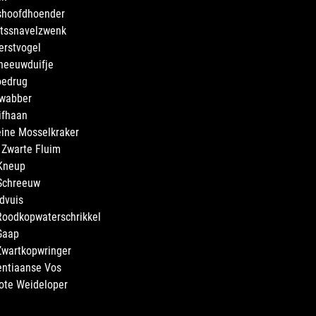
dshoofdhoender
itssnavelzwenk
erstvogel
neeuwduifje
oedrug
Kwabber
ifhaan
eine Mosselkraker
 Zwarte Fluim
 Kneup
 Schreeuw
dvuis
Roodkopwaterschrikkel
Gaap
Zwartkopwringer
entiaanse Vos
ote Weideloper