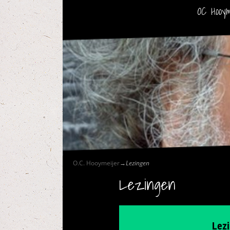
OC Hooym
O.C. Hooymeijer
→
Lezingen
Lezingen
Lezi