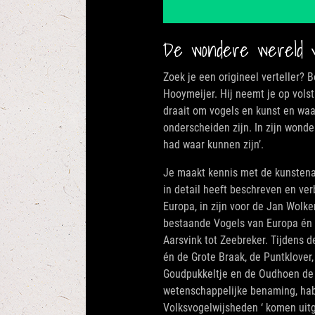
De wondere wereld va
Zoek je een origineel verteller? 
Hooymeijer. Hij neemt je op volst
draait om vogels en kunst en waar
onderscheiden zijn. In zijn wonde
had waar kunnen zijn’.
Je maakt kennis met de kunstenaar
in detail heeft beschreven en ve
Europa, in zijn voor de Jan Wolk
bestaande Vogels van Europa én n
Aarsvink tot Zeebreker. Tijdens 
én de Grote Braak, de Puntklover,
Goudpukkeltje en de Oudhoen de 
wetenschappelijke benaming, habi
Volksvogelwijsheden ‘ komen uit