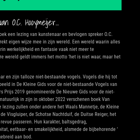
n O.C. Hooymeijer…
Boek een lezing van kunstenaar en bevlogen spreker O.C.
rekt eigen wijze mee in zijn wereld. Een wereld waarin alles
in werkelijkheid en fantasie vaak niet meer te
re wereld geldt immers het motto ‘het is niet waar, maar het
 en zijn talloze niet-bestaande vogels. Vogels die hij tot
rbeeld in De Kleine Gids voor de niet-bestaande Vogels van
ers Prijs 2019 genomineerde De Nieuwe Gids voor de niet-
atuurlijk in zijn in oktober 2022 verschenen boek Van
de lezing zullen onder andere het Waals Mannetje, de Kleine
 de Visgluiper, de Schotse Nachtduif, de Duitse Reiger, het
revue passeren. Hun karakter, baltsgedrag,
tat, eetbaar- en smakelijkheid, alsmede de bijbehorende ‘
gebreid aan bod.