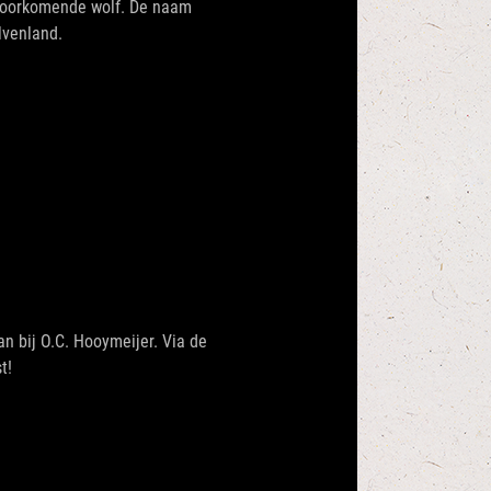
 voorkomende wolf. De naam
lvenland.
an bij O.C. Hooymeijer. Via de
t!