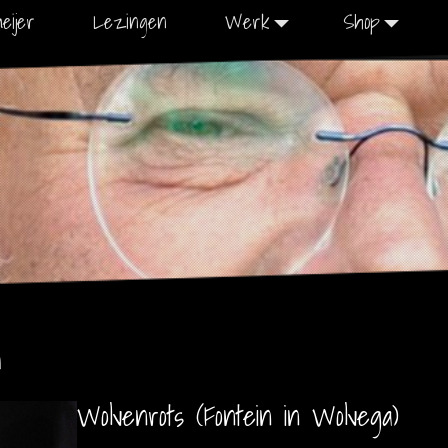
eijer
Lezingen
Werk
Shop
n
Wolvenrots (Fontein in Wolvega)