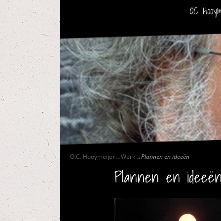
OC Hooym
O.C. Hooymeijer
→
Werk
→
Plannen en ideeën
Plannen en ideeë