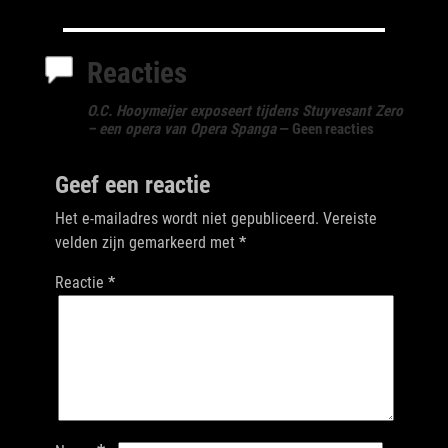
Reacties
O.C. Hooymeijer exposeert tijdens Stuyvesant Zero
– een opera van Opera Spanga
— Geen reacties
Geef een reactie
Het e-mailadres wordt niet gepubliceerd.
Vereiste
velden zijn gemarkeerd met
*
Reactie
*