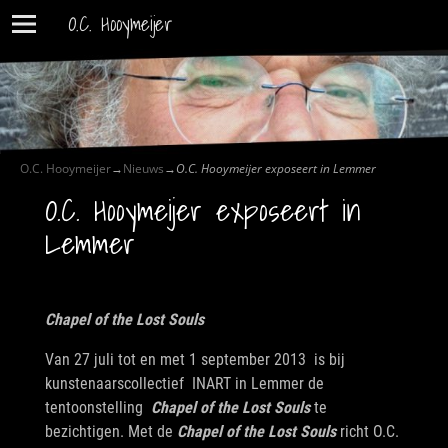
O.C. Hooymeijer
O.C. Hooymeijer
→
Nieuws
→
O.C. Hooymeijer exposeert in Lemmer
O.C. Hooymeijer exposeert in
Lemmer
Chapel of the Lost Souls
Van 27 juli tot en met 1 september 2013 is bij
kunstenaarscollectief INART in Lemmer de
tentoonstelling
Chapel of the Lost Souls
te
bezichtigen. Met de
Chapel of the Lost Souls
richt O.C.